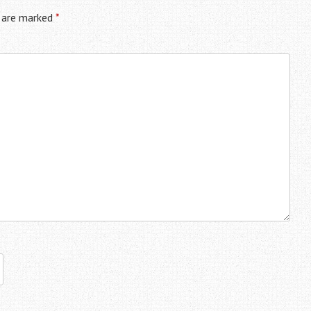
s are marked
*