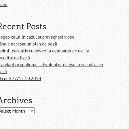
ideo
Recent Posts
egapixelul în cazul supravegherii video
ând e necesar un plan de pază
adrul legislativ cu privire la evaluarea de risc la
ecuritatea fizică
tandard ocupațional – Evaluator de risc la securitatea
izică
G nr. 877/15.10.2014
Archives
rchives