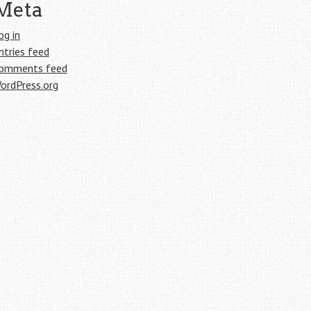
Meta
og in
ntries feed
omments feed
ordPress.org