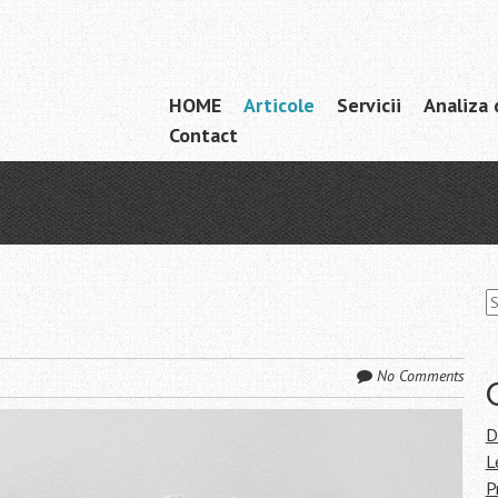
Skip
HOME
Articole
Servicii
Analiza 
Menu
to
Contact
content
S
fo
No Comments
D
L
P