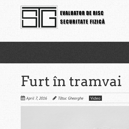
Skip
to
main
content
Furt în tramvai
April 7, 2016
Tătuc Gheorghe
Video