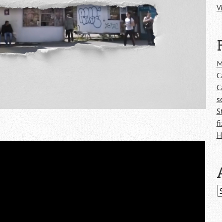
V
M
C
C
s
S
f
H
A