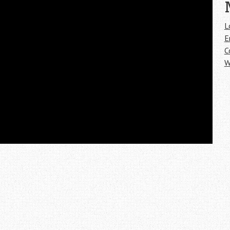
L
E
C
W