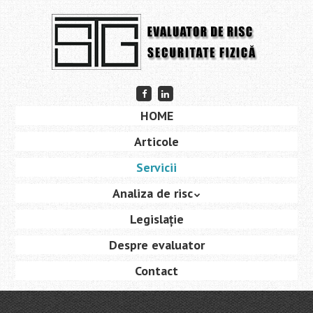
Skip
to
main
content
Friend
Connect
me
with
Skip
on
me
HOME
Menu
Facebook
on
to
LinkedIn
Articole
content
Servicii
Analiza de risc
Legislație
Despre evaluator
Contact