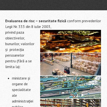
Evaluarea de risc – securitate fizică
conform prevederilor
Legii Nr. 333 din 8 iulie 2003,
privind paza
obiectivelor,
bunurilor, valorilor
și protecția
persoanelor
pentru (fără a se
limita la):
ministere și
organe de
specialitate
ale
administrației
publice