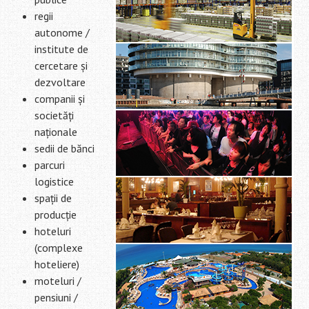
regii
autonome /
institute de
cercetare și
dezvoltare
companii și
societăți
naționale
sedii de bănci
parcuri
logistice
spații de
producție
hoteluri
(complexe
hoteliere)
moteluri /
pensiuni /